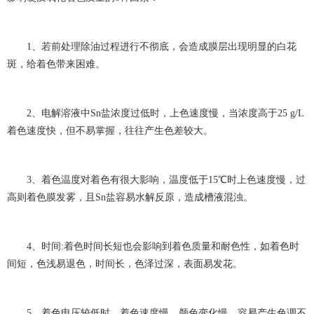
1、若前处理除油过程进行不彻底，会造成膜层出现明显的白花
斑，给着色带来困难。
2、电解溶液中Sn盐浓度过低时，上色速度慢，当浓度高于25 g/L
着色速度快，但不易掌握，往往产生色差较大。
3、着色温度对着色有很大影响，温度低于15℃时上色速度慢，过
高则着色膜发雾，且Sn盐容易水解反原，造成槽液混浊。
4、时间:着色时间长短也会影响到着色质量和耐色性，如着色时
间短，色浅易退色，时间长，色泽过深，表面易发花。
5、着色电压较低时，着色速度慢，颜色变化慢，容易产生色调不